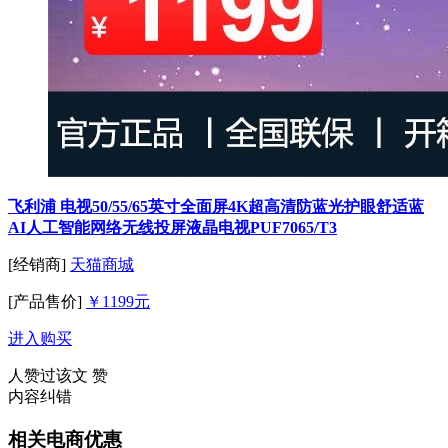
飞利浦 电视50/55/65英寸全面屏4K超高清防蓝光护眼舒适蓝
AI人工智能网络无线投屏液晶电视PUF7065/T3
[经销商]
天猫商城
[产品售价]
￥1199元
进入购买
人赞过该文
赞
内容纠错
相关电商优惠