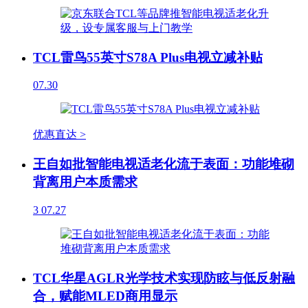
TCL雷鸟55英寸S78A Plus电视立减补贴
07.30
优惠直达 >
王自如批智能电视适老化流于表面：功能堆砌
背离用户本质需求
3
07.27
TCL华星AGLR光学技术实现防眩与低反射融
合，赋能MLED商用显示