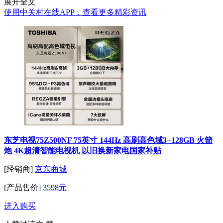
展开全文
使用中关村在线APP，查看更多精彩资讯
东芝电视75Z500NF 75英寸 144Hz 高刷高色域3+128GB 火箭
炮 4K超清智能电视机 以旧换新家电国家补贴
[经销商]
京东商城
[产品售价]
3598元
进入购买