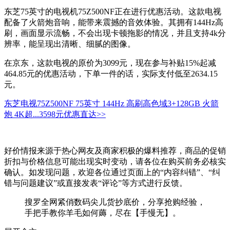
东芝75英寸的电视机75Z500NF正在进行优惠活动。这款电视
配备了火箭炮音响，能带来震撼的音效体验。其拥有144Hz高
刷，画面显示流畅，不会出现卡顿拖影的情况，并且支持4k分
辨率，能呈现出清晰、细腻的图像。
在京东，这款电视的原价为3099元，现在参与补贴15%起减
464.85元的优惠活动，下单一件的话，实际支付低至2634.15
元。
东芝电视75Z500NF 75英寸 144Hz 高刷高色域3+128GB 火箭
炮 4K超...
3598元
优惠直达>>
好价情报来源于热心网友及商家积极的爆料推荐，商品的促销
折扣与价格信息可能出现实时变动，请各位在购买前务必核实
确认。如发现问题，欢迎各位通过页面上的“内容纠错”、“纠
错与问题建议”或直接发表“评论”等方式进行反馈。
搜罗全网紧俏数码尖儿货抄底价，分享抢购经验，
手把手教你羊毛如何薅，尽在【手慢无】。