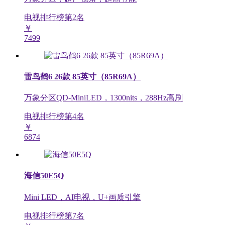
电视排行榜第
2
名
￥
7499
雷鸟鹤6 26款 85英寸（85R69A）
万象分区QD-MiniLED，1300nits，288Hz高刷
电视排行榜第
4
名
￥
6874
海信50E5Q
Mini LED，AI电视，U+画质引擎
电视排行榜第
7
名