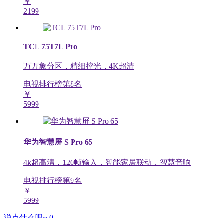
￥
2199
TCL 75T7L Pro
万万象分区，精细控光，4K超清
电视排行榜第
8
名
￥
5999
华为智慧屏 S Pro 65
4k超高清，120帧输入，智能家居联动，智慧音响
电视排行榜第
9
名
￥
5999
说点什么吧~
0