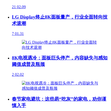
21
02.09
LG Display终止8K面板量产，行业全面转向技
术退潮
7
01.31
8K电视遇冷：面板巨头停产，内容缺失与感知
阈值成普及瓶颈
2
02.02
春节家电避坑：这些易“吃灰”的家电，劝你谨
慎入手