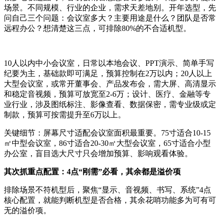
场景。不同规模、行业的企业，需求天差地别。开年选型，先
问自己三个问题：会议室多大？主要用途是什么？团队是否常
远程办公？想清楚这三点，可排除80%的不合适机型。
10人以内中小会议室，日常以本地会议、PPT演示、简单手写
纪要为主，基础款即可满足，预算控制在2万以内；20人以上
大型会议室，或常开董事会、产品发布会，需大屏、高清显示
和稳定音视频，预算可放宽至2-6万；设计、医疗、金融等专
业行业，涉及图纸标注、影像查看、数据保密，需专业级或定
制款，预算可按需提升至6万以上。
关键细节：屏幕尺寸适配会议室面积最重要。75寸适合10-15
㎡中型会议室，86寸适合20-30㎡大型会议室，65寸适合小型
办公室，盲目选大尺寸只会增加预算、影响观看体验。
其次抓重点配置：4点“刚需”必看，其余都是溢价项
排除场景不符机型后，聚焦“显示、音视频、书写、系统”4点
核心配置，就能判断机型是否合格，其余花哨功能多为可有可
无的溢价项。