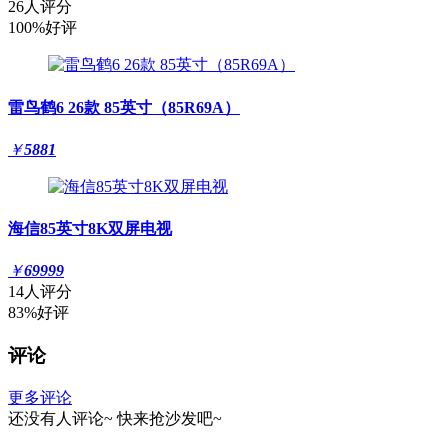
26人评分
100%好评
雷鸟鹤6 26款 85英寸（85R69A）
￥
5881
海信85英寸8K双屏电视
￥
69999
14人评分
83%好评
评论
更多评论
还没有人评论~
快来
抢沙发
吧~