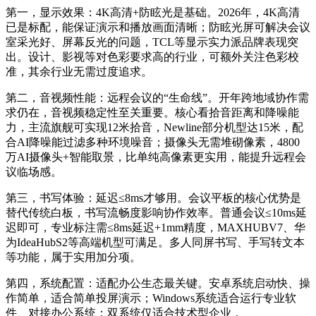
第一，显示效果：4K高清+防眩光是基础。2026年，4K高清
已是标配，能保证演示和播放画面清晰；防眩光屏可解决会议
室采光好、屏幕反光的问题，TCL等显示实力派品牌表现突
出。设计、影视等对色彩要求高的行业，可额外关注色彩校
准，其余行业无需过度追求。
第二，音视频性能：远程会议的“生命线”。开年跨地域协作需
求仍在，音视频稳定性至关重要。核心看拾音距离和降噪能
力，主流旗舰可实现12米拾音，Newline部分机型达15米，配
合AI降噪能过滤多种环境噪音；摄像头无需堆砌像素，4800
万AI摄像头+智能取景，比单纯高像素更实用，能提升远程会
议临场感。
第三，书写体验：延迟≤8ms才够用。会议平板的核心优势是
替代传统白板，书写流畅度影响协作效率。普通会议≤10ms延
迟即可，专业标注需≤8ms延迟+1mm精度，MAXHUBV7、华
为IdeaHubS2等高端机型可满足。多人同屏书写、手写转文本
等功能，属于实用加分项。
第四，系统配置：适配办公生态最关键。安卓系统启动快、操
作简单，适合简单投屏演示；Windows系统适合运行专业软
件、对接办公系统；双系统仅适合技术型企业，