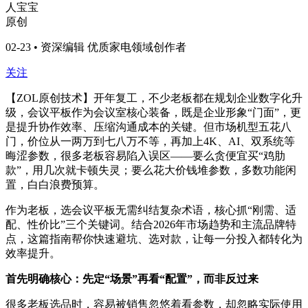
人宝宝
原创
02-23 • 资深编辑 优质家电领域创作者
关注
【ZOL原创技术】开年复工，不少老板都在规划企业数字化升
级，会议平板作为会议室核心装备，既是企业形象“门面”，更
是提升协作效率、压缩沟通成本的关键。但市场机型五花八
门，价位从一两万到七八万不等，再加上4K、AI、双系统等
晦涩参数，很多老板容易陷入误区——要么贪便宜买“鸡肋
款”，用几次就卡顿失灵；要么花大价钱堆参数，多数功能闲
置，白白浪费预算。
作为老板，选会议平板无需纠结复杂术语，核心抓“刚需、适
配、性价比”三个关键词。结合2026年市场趋势和主流品牌特
点，这篇指南帮你快速避坑、选对款，让每一分投入都转化为
效率提升。
首先明确核心：先定“场景”再看“配置”，而非反过来
很多老板选品时，容易被销售忽悠着看参数，却忽略实际使用