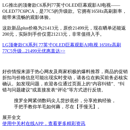
LG推出的顶奢款C6系列77英寸OLED巨幕观影AI电视——
OLED77C6PCA，是77C5的升级款。它拥有165Hz高刷新率，
能带来流畅的观影体验。
这款新品plus价格为21413元，原价21499元，现在晒单还能返
200元，实际到手价仅需21213元，非常值得入手。
LG顶奢款C6系列 77英寸OLED巨幕观影AI电视 165Hz高刷
77C5升级...
21499元
优惠直达>>
好价情报来源于热心网友及商家积极的爆料推荐，商品的促销
折扣与价格信息可能出现实时变动，请各位在购买前务必核实
确认。如发现问题，欢迎各位通过页面上的“内容纠错”、“纠
错与问题建议”或直接发表“评论”等方式进行反馈。
搜罗全网紧俏数码尖儿货抄底价，分享抢购经验，
手把手教你羊毛如何薅，尽在【手慢无】。
展开全文
使用中关村在线APP，查看更多精彩资讯