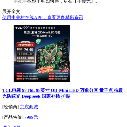
手把手教你羊毛如何薅，尽在【手慢无】。
展开全文
使用中关村在线APP，查看更多精彩资讯
TCL电视 98T6L 98英寸 QD-Mini LED 万象分区 量子点 抗反
光防眩光 DeepSeek 国家补贴 护眼
[经销商]
京东商城
[产品售价]
7999元