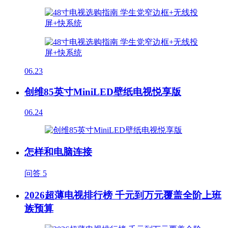
06.23
创维85英寸MiniLED壁纸电视悦享版
06.24
怎样和电脑连接
问答
5
2026超薄电视排行榜 千元到万元覆盖全阶上班
族预算