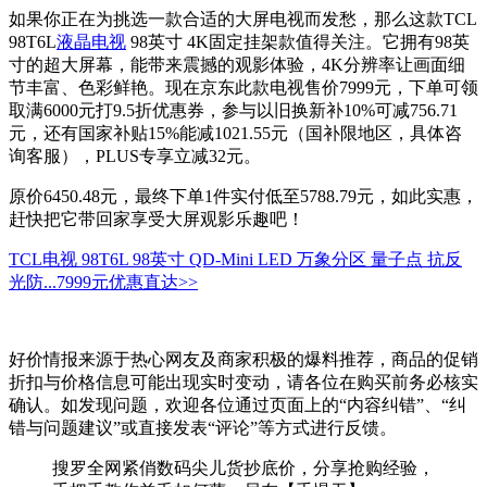
如果你正在为挑选一款合适的大屏电视而发愁，那么这款TCL
98T6L
液晶电视
98英寸 4K固定挂架款值得关注。它拥有98英
寸的超大屏幕，能带来震撼的观影体验，4K分辨率让画面细
节丰富、色彩鲜艳。现在京东此款电视售价7999元，下单可领
取满6000元打9.5折优惠券，参与以旧换新补10%可减756.71
元，还有国家补贴15%能减1021.55元（国补限地区，具体咨
询客服），PLUS专享立减32元。
原价6450.48元，最终下单1件实付低至5788.79元，如此实惠，
赶快把它带回家享受大屏观影乐趣吧！
TCL电视 98T6L 98英寸 QD-Mini LED 万象分区 量子点 抗反
光防...
7999元
优惠直达>>
好价情报来源于热心网友及商家积极的爆料推荐，商品的促销
折扣与价格信息可能出现实时变动，请各位在购买前务必核实
确认。如发现问题，欢迎各位通过页面上的“内容纠错”、“纠
错与问题建议”或直接发表“评论”等方式进行反馈。
搜罗全网紧俏数码尖儿货抄底价，分享抢购经验，