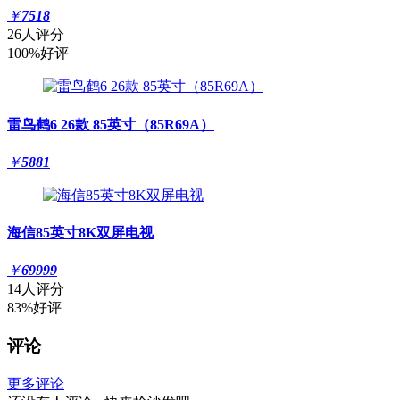
￥
7518
26人评分
100%好评
雷鸟鹤6 26款 85英寸（85R69A）
￥
5881
海信85英寸8K双屏电视
￥
69999
14人评分
83%好评
评论
更多评论