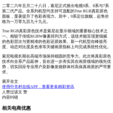
二零二六年五月二十八日，索尼正式推出电视9系、8系与7系
第二代产品。全系列机型均支持可选配的True RGB真彩原色
面板，显著提升了色彩表现力。其中，9系定位旗舰，起售价
格为一万零九百九十九元。
True RGB真彩原色技术是索尼在显示领域的重要核心技术之
一。相较于传统RGBW像素排列方式，该技术能呈现更细腻
的色彩层次与更精准的色彩还原效果。新一代机型在峰值亮
度、动态对比度及色准等关键画质指标上均完成系统性优化。
索尼电视长期在高端市场保持稳固的竞争力。此次将真彩原色
技术向全系产品延伸，旨在进一步夯实其在画质领域的领先优
势，切实回应专业用户及影像发烧群体对高保真画质的严苛要
求。
展开全文
使用中关村在线APP，查看更多精彩资讯
人赞过该文
赞
内容纠错
相关电商优惠