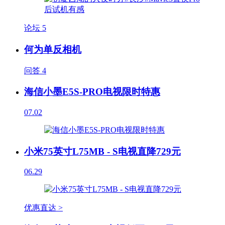
论坛
5
何为单反相机
问答
4
海信小墨E5S-PRO电视限时特惠
07.02
小米75英寸L75MB - S电视直降729元
06.29
优惠直达 >