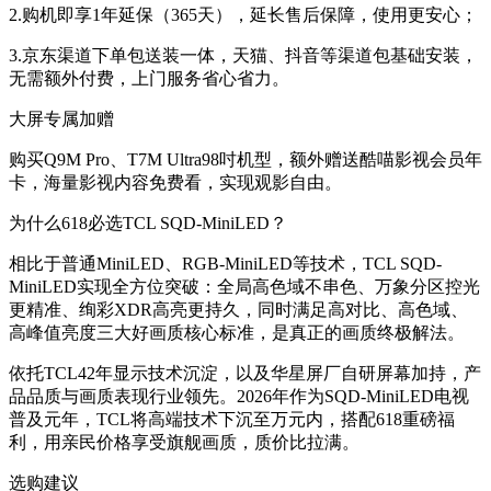
2.购机即享1年延保（365天），延长售后保障，使用更安心；
3.京东渠道下单包送装一体，天猫、抖音等渠道包基础安装，
无需额外付费，上门服务省心省力。
大屏专属加赠
购买Q9M Pro、T7M Ultra98吋机型，额外赠送酷喵影视会员年
卡，海量影视内容免费看，实现观影自由。
为什么618必选TCL SQD-MiniLED？
相比于普通MiniLED、RGB-MiniLED等技术，TCL SQD-
MiniLED实现全方位突破：全局高色域不串色、万象分区控光
更精准、绚彩XDR高亮更持久，同时满足高对比、高色域、
高峰值亮度三大好画质核心标准，是真正的画质终极解法。
依托TCL42年显示技术沉淀，以及华星屏厂自研屏幕加持，产
品品质与画质表现行业领先。2026年作为SQD-MiniLED电视
普及元年，TCL将高端技术下沉至万元内，搭配618重磅福
利，用亲民价格享受旗舰画质，质价比拉满。
选购建议