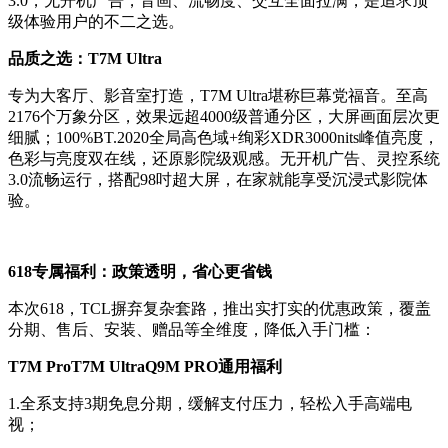
3.0，无开机广告，音画、流畅度、交互全面拉满，是追求顶
级体验用户的不二之选。
品质之选：T7M Ultra
专为大客厅、影音室打造，T7M Ultra堪称巨幕党福音。至高
2176个万象分区，效果远超4000级普通分区，大屏画面层次更
细腻；100%BT.2020全局高色域+绚彩XDR3000nits峰值亮度，
色彩与亮度双在线，还原影院级观感。无开机广告、灵控系统
3.0流畅运行，搭配98吋超大屏，在家就能享受沉浸式影院体
验。
618专属福利：政策透明，省心更省钱
本次618，TCL摒弃复杂套路，推出实打实的优惠政策，覆盖
分期、售后、安装、赠品等全维度，降低入手门槛：
T7M ProT7M UltraQ9M PRO通用福利
1.全系支持3期免息分期，缓解支付压力，轻松入手高端电
视；