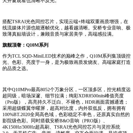
天开窗观看也清晰不反光。
搭配TSRAI光色同控芯片，实现云端+终端双重画质增强，在
线流媒体片源也能逐帧优化，越看越清晰。安桥专业音响、极
致薄真贴墙设计，兼顾音质与家居美学，高端感拉满。
旗舰顶奢：Q10M系列
作为TCL SQD-MiniLED技术的巅峰之作，Q10M系列集顶级控
光、色彩、亮度于一身，是为极致画质发烧友、高端家庭打造
的品质之选。
其中Q10MPro最高8052个万象分区，一区顶多区，控光精度远
超同级，暗场深邃、细节拉满；绚彩XDR8500nits峰值亮度
（Pro版），高亮持久不泛白、不褪色，HDR画面震撼通透；
采用超级蝶翼华曜屏，超高对比度，内外双低反，拥有拥有
100%BT.2020全局高色域，色彩稳定不串色，还原真实自然的
影院级色彩。同时搭载安桥B&O音响（PRO版）、
4K150Hz/300Hz超高刷、TSRAI光色同控芯片与灵控系统