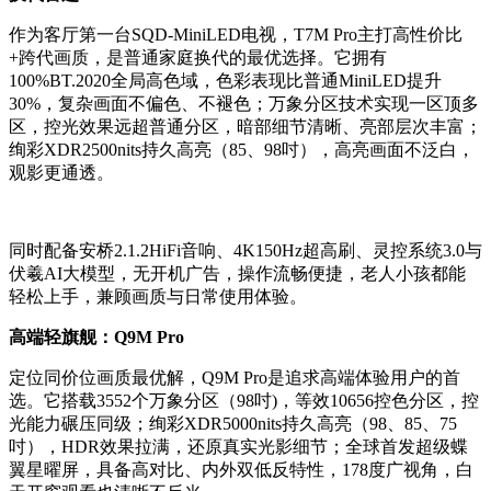
作为客厅第一台SQD-MiniLED电视，T7M Pro主打高性价比
+跨代画质，是普通家庭换代的最优选择。它拥有
100%BT.2020全局高色域，色彩表现比普通MiniLED提升
30%，复杂画面不偏色、不褪色；万象分区技术实现一区顶多
区，控光效果远超普通分区，暗部细节清晰、亮部层次丰富；
绚彩XDR2500nits持久高亮（85、98吋），高亮画面不泛白，
观影更通透。
同时配备安桥2.1.2HiFi音响、4K150Hz超高刷、灵控系统3.0与
伏羲AI大模型，无开机广告，操作流畅便捷，老人小孩都能
轻松上手，兼顾画质与日常使用体验。
高端轻旗舰：Q9M Pro
定位同价位画质最优解，Q9M Pro是追求高端体验用户的首
选。它搭载3552个万象分区（98吋)，等效10656控色分区，控
光能力碾压同级；绚彩XDR5000nits持久高亮（98、85、75
吋），HDR效果拉满，还原真实光影细节；全球首发超级蝶
翼星曜屏，具备高对比、内外双低反特性，178度广视角，白