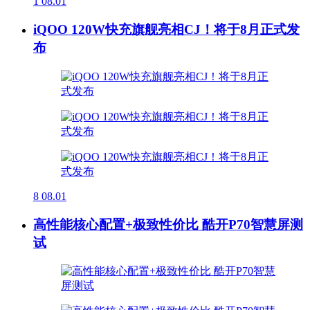
1
08.01
iQOO 120W快充旗舰亮相CJ！将于8月正式发
布
8
08.01
高性能核心配置+极致性价比 酷开P70智慧屏测
试