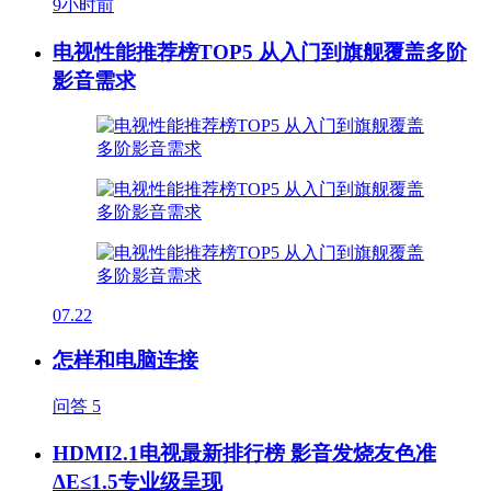
9小时前
电视性能推荐榜TOP5 从入门到旗舰覆盖多阶
影音需求
07.22
怎样和电脑连接
问答
5
HDMI2.1电视最新排行榜 影音发烧友色准
ΔE≤1.5专业级呈现