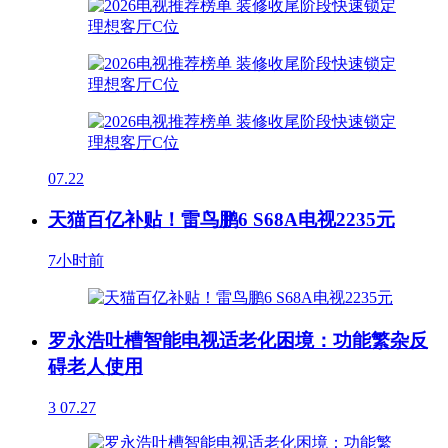
07.22
天猫百亿补贴！雷鸟鹏6 S68A电视2235元
7小时前
罗永浩吐槽智能电视适老化困境：功能繁杂反
碍老人使用
3
07.27