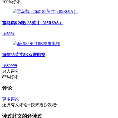
100%好评
雷鸟鹤6 26款 85英寸（85R69A）
￥
5881
海信85英寸8K双屏电视
￥
69999
14人评分
83%好评
评论
更多评论
还没有人评论~
快来
抢沙发
吧~
读过此文的还读过