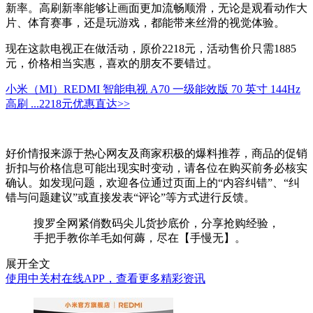
新率。高刷新率能够让画面更加流畅顺滑，无论是观看动作大
片、体育赛事，还是玩游戏，都能带来丝滑的视觉体验。
现在这款电视正在做活动，原价2218元，活动售价只需1885
元，价格相当实惠，喜欢的朋友不要错过。
小米（MI）REDMI 智能电视 A70 一级能效版 70 英寸 144Hz
高刷 ...
2218元
优惠直达>>
好价情报来源于热心网友及商家积极的爆料推荐，商品的促销
折扣与价格信息可能出现实时变动，请各位在购买前务必核实
确认。如发现问题，欢迎各位通过页面上的“内容纠错”、“纠
错与问题建议”或直接发表“评论”等方式进行反馈。
搜罗全网紧俏数码尖儿货抄底价，分享抢购经验，
手把手教你羊毛如何薅，尽在【手慢无】。
展开全文
使用中关村在线APP，查看更多精彩资讯