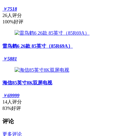
￥
7518
26人评分
100%好评
雷鸟鹤6 26款 85英寸（85R69A）
￥
5881
海信85英寸8K双屏电视
￥
69999
14人评分
83%好评
评论
更多评论