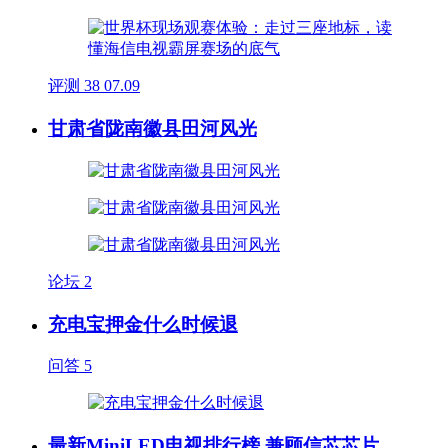
评测
38
07.09
甘肃省陇南徽县田河风光
论坛
2
充电宝押金什么时候退
问答
5
最新MiniLED电视排行榜 兼顾信芯芯片、