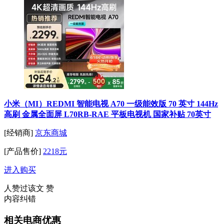
小米（MI）REDMI 智能电视 A70 一级能效版 70 英寸 144Hz
高刷 金属全面屏 L70RB-RAE 平板电视机 国家补贴 70英寸
[经销商]
京东商城
[产品售价]
2218元
进入购买
人赞过该文
赞
内容纠错
相关电商优惠