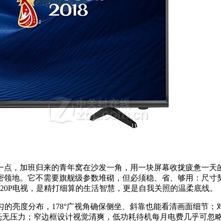
一点，加班归来的青年窝在沙发一角，用一块屏幕收拢疲惫一天
密领地。它不需要旗舰级参数堆砌，但必须稳、省、够用：尺寸
20P电视，是精打细算的生活智慧，更是自我关照的温柔底线。
均匀的亮度分布，178°广视角确保侧坐、斜靠也能看清画面细
毫无压力；窄边框设计视觉清爽，低功耗待机每月电费几乎可忽