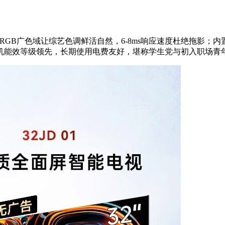
% sRGB广色域让综艺色调鲜活自然，6-8ms响应速度杜绝拖
机能效等级领先，长期使用电费友好，堪称学生党与初入职场青