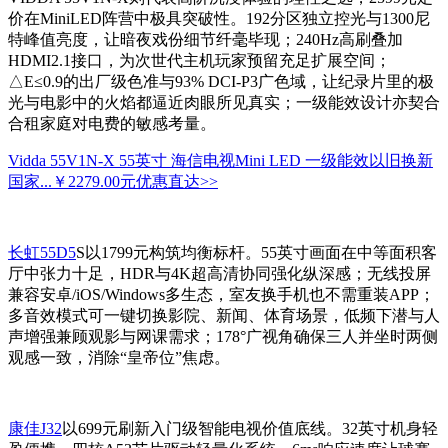
价在MiniLED阵营中极具突破性。192分区独立控光与1300尼
特峰值亮度，让暗夜戏份细节纤毫毕现；240Hz高刷叠加
HDMI2.1接口，为次世代主机玩家预留充足扩展空间；
△E≤0.9的出厂级色准与93% DCI-P3广色域，让纪录片里的极
光与电影中的火焰都逼近肉眼所见真实；一级能效设计亦契合
合租家庭对电费的敏感考量。
Vidda 55V1N-X 55英寸 海信电视Mini LED 一级能效以旧换新
国家...
￥2279.00元
优惠直达>>
长虹55D5
S以1799元构筑均衡标杆。55英寸画面在中等面积客
厅中张力十足，HDR与4K超高清协同强化纵深感；无线投屏
兼容安卓/iOS/Windows多生态，室友换手机也不需重装APP；
多音效模式可一键切换影院、新闻、体育场景，低频下潜与人
声增强兼顾观影与网课需求；178°广视角确保三人并坐时两侧
观感一致，消除“皇帝位”焦虑。
康佳J32
以699元刷新入门级智能电视价值底线。32英寸机身轻