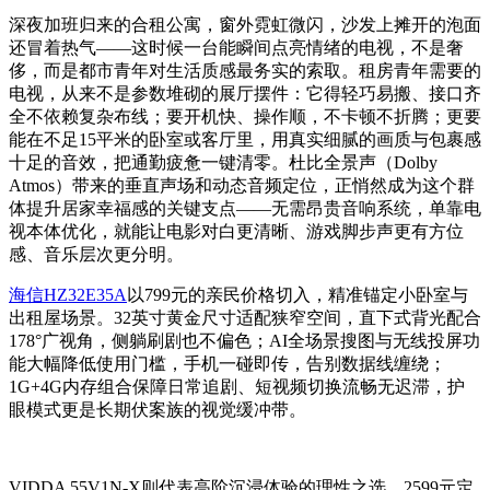
深夜加班归来的合租公寓，窗外霓虹微闪，沙发上摊开的泡面
还冒着热气——这时候一台能瞬间点亮情绪的电视，不是奢
侈，而是都市青年对生活质感最务实的索取。租房青年需要的
电视，从来不是参数堆砌的展厅摆件：它得轻巧易搬、接口齐
全不依赖复杂布线；要开机快、操作顺，不卡顿不折腾；更要
能在不足15平米的卧室或客厅里，用真实细腻的画质与包裹感
十足的音效，把通勤疲惫一键清零。杜比全景声（Dolby
Atmos）带来的垂直声场和动态音频定位，正悄然成为这个群
体提升居家幸福感的关键支点——无需昂贵音响系统，单靠电
视本体优化，就能让电影对白更清晰、游戏脚步声更有方位
感、音乐层次更分明。
海信HZ32E35A
以799元的亲民价格切入，精准锚定小卧室与
出租屋场景。32英寸黄金尺寸适配狭窄空间，直下式背光配合
178°广视角，侧躺刷剧也不偏色；AI全场景搜图与无线投屏功
能大幅降低使用门槛，手机一碰即传，告别数据线缠绕；
1G+4G内存组合保障日常追剧、短视频切换流畅无迟滞，护
眼模式更是长期伏案族的视觉缓冲带。
VIDDA 55V1N-X则代表高阶沉浸体验的理性之选，2599元定