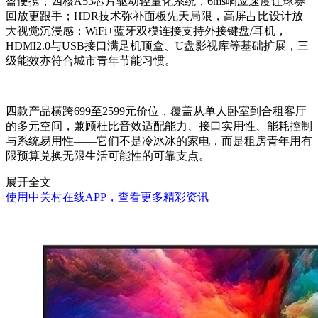
盈便携，四核A53芯片驱动轻量化系统，6ms响应速度让球赛
回放更跟手；HDR技术弥补面板先天局限，高屏占比设计放
大视觉沉浸感；WiFi+蓝牙双模连接支持外接键盘/耳机，
HDMI2.0与USB接口满足机顶盒、U盘影视库等基础扩展，三
级能效亦符合城市青年节能习惯。
四款产品横跨699至2599元价位，覆盖从单人卧室到合租客厅
的多元空间，兼顾杜比音效适配能力、接口实用性、能耗控制
与系统易用性——它们不是冷冰冰的家电，而是租房青年用有
限预算兑换无限生活可能性的可靠支点。
展开全文
使用中关村在线APP，查看更多精彩资讯