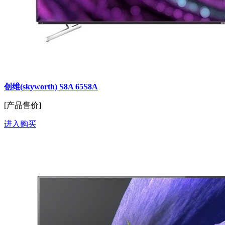
创维(skyworth) S8A 65S8A
[产品售价]
进入购买