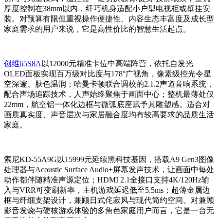
厚度控制在38mm以内，纤巧机身适配小户型电视柜或壁挂安
装。对预算有限但重视操作便捷性、内容生态丰富度及成长型
家庭需求的用户来说，它是高性价比的智慧生活起点。
创维65S8A
以12000元精准卡位中高端阵营，依托自发光
OLED面板实现百万级对比度与178°广视角，像素级控光令星
空深邃、肤色温润；哈曼卡顿联合调校的2.1.2声道音响系统，
配合声场追踪技术，人声始终聚焦于画面中心；整机最薄处仅
22mm，航空铝一体化边框与微弧底座赋予其雕塑感。适合对
画质真实度、声音层次与家居融合度均有较高要求的品质生活
家庭。
索尼KD-55A9G以15999元延续黑科技基因，搭载A9 Gen3图像
处理器与Acoustic Surface Audio+屏幕发声技术，让画面中每处
动作都伴随精准声源定位；HDMI 2.1全接口支持4K/120Hz输
入与VRR可变刷新率，主机游戏延迟低至5.5ms；超薄金属边
框与纤细支架设计，兼顾日式侘寂风与现代简约空间。对兼顾
影音发烧与硬核游戏体验的多角色家庭用户而言，它是一台无