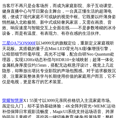
当客厅不再只是会客场所，而成为家庭影院、亲子互动课堂、
健身直播中心与节日聚会主舞台，一台真正懂生活的超薄电
视，便成了现代家庭不可或缺的视觉中枢。它既要以纤薄身姿
悄然融入北欧极简、新中式或轻奢风家居，又需在画质、音
效、响应速度与智能交互上全面在线——不是参数堆砌的冰冷
设备，而是有温度、有表现力、有存在感的生活伙伴。
三星QA75QN900F
以34999元的旗舰定位，重新定义家庭视听
天花板。其搭载的量子点Mini LED背光与AI影像增强引擎，
让暗部细节纤毫毕现、高光不过曝，配合自研Neo Quantum处
理器，实现120Hz动态补偿与HDR10+全域映射；超薄一体化
金属机身厚度仅约15mm，搭配无边框悬浮设计，视觉上几近
隐形，却释放出堪比专业影院的声场包围感。对于追求极致沉
浸、注重家装整体美学与长期使用价值的家庭用户而言，它不
仅是电视，更是客厅的艺术装置。
荣耀智慧屏
X1 55英寸以3099元亲民价格切入主流家庭市场。
虽定位入门，却不妥协基础体验：4K全阵列背光+MEMC运动
补偿保障日常观影流畅度，MagicUI系统支持远场语音、跨屏
协同与儿童模式，遥控器一键切换教育/健身/投屏场景；整机