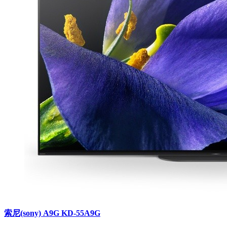
索尼(sony) A9G KD-55A9G