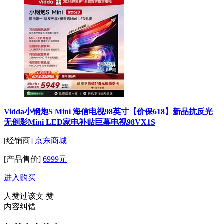
Vidda小钢炮S Mini 海信电视98英寸【价保618】新品抗反光
无倒影Mini LED家电补贴巨幕电视98VX1S
[经销商]
京东商城
[产品售价]
6999元
进入购买
人赞过该文
赞
内容纠错