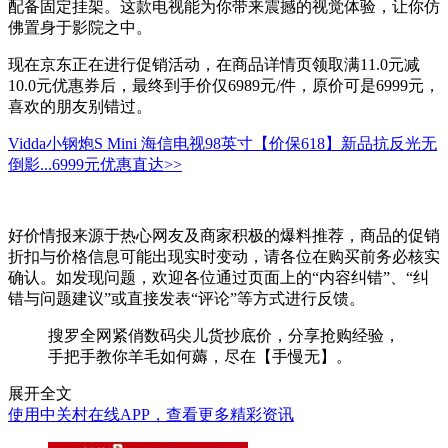
配备固定挂架。这款电视能为你带来震撼的视觉体验，让你仿
佛置身于影院之中。
现在京东正在进行促销活动，在商品详情页领取满11.0元减
10.0元优惠券后，最终到手价仅6989元/件，原价可是6999元，
喜欢的朋友别错过。
Vidda小钢炮S Mini 海信电视98英寸【价保618】新品抗反光无
倒影...
6999元
优惠直达>>
好价情报来源于热心网友及商家积极的爆料推荐，商品的促销
折扣与价格信息可能出现实时变动，请各位在购买前务必核实
确认。如发现问题，欢迎各位通过页面上的“内容纠错”、“纠
错与问题建议”或直接发表“评论”等方式进行反馈。
搜罗全网紧俏数码尖儿货抄底价，分享抢购经验，
手把手教你羊毛如何薅，尽在【手慢无】。
展开全文
使用中关村在线APP，查看更多精彩资讯