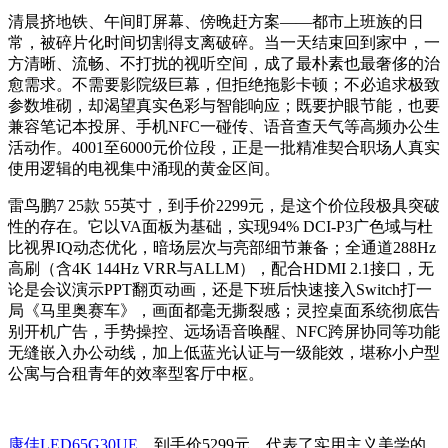
清晨挤地铁、午间盯屏幕、傍晚赶方案——都市上班族的日
常，被碎片化时间切割得支离破碎。当一天结束回到家中，一
方清晰、流畅、不打扰的视听空间，成了最朴素也最奢侈的治
愈需求。不需要影院级巨幕，但拒绝拖影卡顿；不必追求极致
参数堆砌，却渴望真实色彩与智能响应；既要护眼节能，也要
兼容笔记本投屏、手机NFC一碰传、语音查天气等高频办公生
活动作。4001至6000元价位段，正是一批精准契合职场人真实
使用逻辑的电视集中涌现的黄金区间。
雷鸟鹏7 25款 55英寸，到手价2299元，是这个价位段极具突破
性的存在。它以VA面板为基础，实现94% DCI-P3广色域与杜
比视界IQ动态优化，暗场层次与亮部细节兼备；全通道288Hz
高刷（含4K 144Hz VRR与ALLM），配合HDMI 2.1接口，无
论是会议演示PPT翻页动画，还是下班后快速接入Switch打一
局《马里奥赛车》，画面都毫无撕裂感；灵控桌面系统彻底告
别开机广告，手势操控、远场语音唤醒、NFC跨屏协同等功能
无缝嵌入办公动线，加上低蓝光认证与一级能效，堪称小户型
公寓与合租青年的效率型客厅中枢。
康佳LED65G30UE
，到手价5299元，代表了实用主义美学的