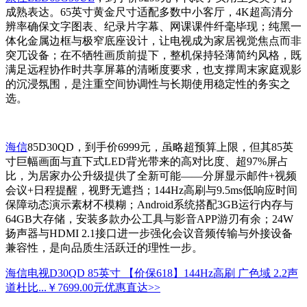
成熟表达。65英寸黄金尺寸适配多数中小客厅，4K超高清分
辨率确保文字图表、纪录片字幕、网课课件纤毫毕现；纯黑一
体化金属边框与极窄底座设计，让电视成为家居视觉焦点而非
突兀设备；在不牺牲画质前提下，整机保持轻薄简约风格，既
满足远程协作时共享屏幕的清晰度要求，也支撑周末家庭观影
的沉浸氛围，是注重空间协调性与长期使用稳定性的务实之
选。
海信
85D30QD，到手价6999元，虽略超预算上限，但其85英
寸巨幅画面与直下式LED背光带来的高对比度、超97%屏占
比，为居家办公升级提供了全新可能——分屏显示邮件+视频
会议+日程提醒，视野无遮挡；144Hz高刷与9.5ms低响应时间
保障动态演示素材不模糊；Android系统搭配3GB运行内存与
64GB大存储，安装多款办公工具与影音APP游刃有余；24W
扬声器与HDMI 2.1接口进一步强化会议音频传输与外接设备
兼容性，是向品质生活跃迁的理性一步。
海信电视D30QD 85英寸 【价保618】144Hz高刷 广色域 2.2声
道杜比...
￥7699.00元
优惠直达>>