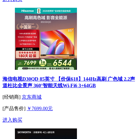
海信电视D30QD 85英寸 【价保618】144Hz高刷 广色域 2.2声
道杜比全景声 360°智能天线Wi-Fi6 3+64GB
[经销商]
京东商城
[产品售价]
￥7699.00元
进入购买