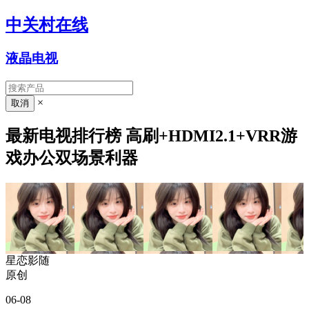
中关村在线
液晶电视
×
最新电视排行榜 高刷+HDMI2.1+VRR游
戏办公双场景利器
星恋影随
原创
06-08