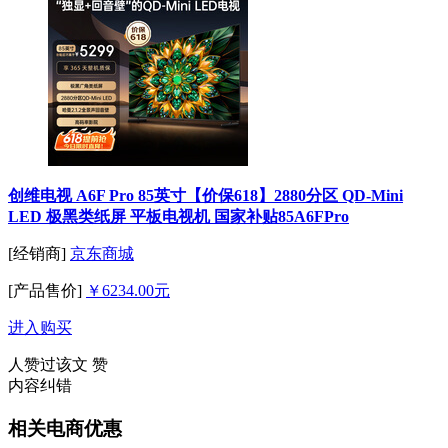
创维电视 A6F Pro 85英寸【价保618】2880分区 QD-Mini
LED 极黑类纸屏 平板电视机 国家补贴85A6FPro
[经销商]
京东商城
[产品售价]
￥6234.00元
进入购买
人赞过该文
赞
内容纠错
相关电商优惠