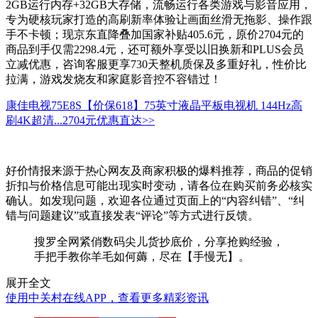
2GB运行内存+32GB大存储，流畅运行各类游戏与影音应用，
专为硬核玩家打造的高刷新率体验让画面丝滑无拖影、操作跟
手不卡顿；现京东直降叠加国家补贴405.6元，原价2704元的
商品到手仅需2298.4元，还可额外享受以旧换新和PLUS会员
立减优惠，咨询客服更享730天整机质保及多重好礼，性价比
拉满，游戏发烧友和家庭影音控不容错过！
康佳电视75E8S【价保618】75英寸液晶平板电视机 144Hz高
刷4K超清...
2704元
优惠直达>>
好价情报来源于热心网友及商家积极的爆料推荐，商品的促销
折扣与价格信息可能出现实时变动，请各位在购买前务必核实
确认。如发现问题，欢迎各位通过页面上的“内容纠错”、“纠
错与问题建议”或直接发表“评论”等方式进行反馈。
搜罗全网紧俏数码尖儿货抄底价，分享抢购经验，
手把手教你羊毛如何薅，尽在【手慢无】。
展开全文
使用中关村在线APP，查看更多精彩资讯