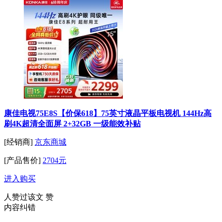
康佳电视75E8S【价保618】75英寸液晶平板电视机 144Hz高
刷4K超清全面屏 2+32GB 一级能效补贴
[经销商]
京东商城
[产品售价]
2704元
进入购买
人赞过该文
赞
内容纠错