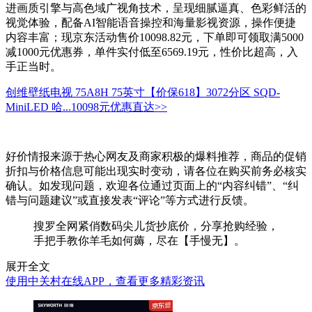
进画质引擎与高色域广视角技术，呈现细腻逼真、色彩鲜活的
视觉体验，配备AI智能语音操控和海量影视资源，操作便捷
内容丰富；现京东活动售价10098.82元，下单即可领取满5000
减1000元优惠券，单件实付低至6569.19元，性价比超高，入
手正当时。
创维壁纸电视 75A8H 75英寸【价保618】3072分区 SQD-
MiniLED 哈...
10098元
优惠直达>>
好价情报来源于热心网友及商家积极的爆料推荐，商品的促销
折扣与价格信息可能出现实时变动，请各位在购买前务必核实
确认。如发现问题，欢迎各位通过页面上的“内容纠错”、“纠
错与问题建议”或直接发表“评论”等方式进行反馈。
搜罗全网紧俏数码尖儿货抄底价，分享抢购经验，
手把手教你羊毛如何薅，尽在【手慢无】。
展开全文
使用中关村在线APP，查看更多精彩资讯