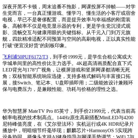
深夜开黑不卡顿，周末追番不拖影，网课投屏不掉帧——对学
生党而言，一台真正懂游戏、懂学习、懂生活的小客厅或宿舍
电视，早已不是奢侈配置，而是提升效率与幸福感的刚需装
备。高帧率不仅是电竞显示器的专利，更是学生党沉浸式观
影、流畅交互与健康用眼的关键指标。从千元入门到万元旗
舰，四款精准适配不同预算与空间的高刷电视，正以真实性能
打破‘便宜没好货’的刻板印象。
飞利浦50PUF6172/T3
，到手价1999元，是学生合租公寓或大
学城单间里的高性价比主力选手。4K超高清画质配合直下式
LED背光与178°广视角，让横屏游戏和竖屏网课都清晰无死
角；双核智能系统响应迅捷，支持多格式解码与丰富接口拓
展，接Switch、笔记本、U盘即插即用；二级能效设计兼顾环
保与电费压力，是兼顾性能、功耗与价格的理性之选。
华为智慧屏 MateTV Pro 85英寸，到手价21999元，代表当前高
帧率电视的技术制高点。144Hz原生高刷搭配MiniLED与4200
尼特峰值亮度，在《艾尔登法环》实机运行或4K HDR纪录片
播放中，明暗细节纤毫毕现；麒麟芯片+HarmonyOS 5实现跨
设备协同，摄像头支持AI健身指导与网课手势调节；WiFi 7与