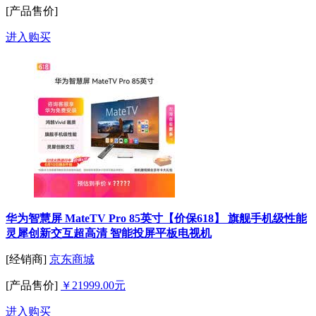
[产品售价]
进入购买
华为智慧屏 MateTV Pro 85英寸【价保618】 旗舰手机级性能
灵犀创新交互超高清 智能投屏平板电视机
[经销商]
京东商城
[产品售价]
￥21999.00元
进入购买