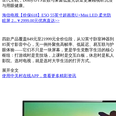
世代主机，Dolby/DTS音效与莱茵低蓝光认证更兼顾视听沉浸
与用眼健康。
海信电视【价保618】E5Q 55英寸超画质U+Mini LED 柔光防
眩屏 2...
￥2999.00元
优惠直达>>
四款产品覆盖849元至21999元全价位段，从32英寸卧室神器到
85英寸影音中心，无一例外聚焦高帧率、低延迟、易互联与护
眼体验——它们不只是一块屏幕，更是学生党数字生活的核心
枢纽：打游戏时是竞技场，上课时是交互白板，休息时是私人
影院。选对电视，就是选对大学生活的打开方式。
展开全文
使用中关村在线APP，查看更多精彩资讯