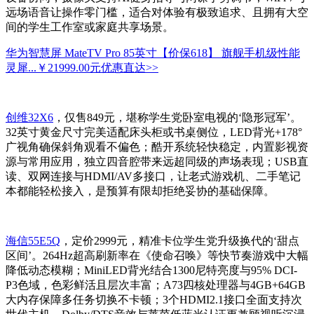
远场语音让操作零门槛，适合对体验有极致追求、且拥有大空
间的学生工作室或家庭共享场景。
华为智慧屏 MateTV Pro 85英寸【价保618】 旗舰手机级性能
灵犀...
￥21999.00元
优惠直达>>
创维32X6
，仅售849元，堪称学生党卧室电视的‘隐形冠军’。
32英寸黄金尺寸完美适配床头柜或书桌侧位，LED背光+178°
广视角确保斜角观看不偏色；酷开系统轻快稳定，内置影视资
源与常用应用，独立四音腔带来远超同级的声场表现；USB直
读、双网连接与HDMI/AV多接口，让老式游戏机、二手笔记
本都能轻松接入，是预算有限却拒绝妥协的基础保障。
海信55E5Q
，定价2999元，精准卡位学生党升级换代的‘甜点
区间’。264Hz超高刷新率在《使命召唤》等快节奏游戏中大幅
降低动态模糊；MiniLED背光结合1300尼特亮度与95% DCI-
P3色域，色彩鲜活且层次丰富；A73四核处理器与4GB+64GB
大内存保障多任务切换不卡顿；3个HDMI2.1接口全面支持次