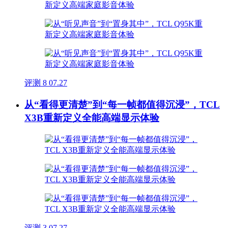
评测
8
07.27
从“看得更清楚”到“每一帧都值得沉浸”，TCL
X3B重新定义全能高端显示体验
评测
3
07.27