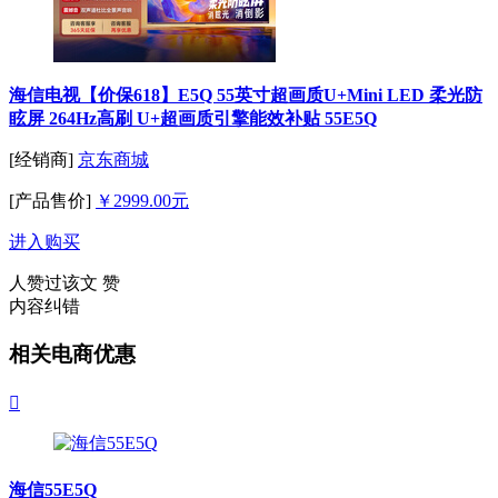
海信电视【价保618】E5Q 55英寸超画质U+Mini LED 柔光防
眩屏 264Hz高刷 U+超画质引擎能效补贴 55E5Q
[经销商]
京东商城
[产品售价]
￥2999.00元
进入购买
人赞过该文
赞
内容纠错
相关电商优惠

海信55E5Q