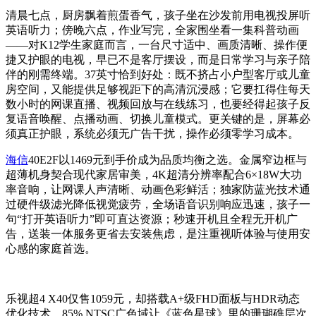
清晨七点，厨房飘着煎蛋香气，孩子坐在沙发前用电视投屏听
英语听力；傍晚六点，作业写完，全家围坐看一集科普动画
——对K12学生家庭而言，一台尺寸适中、画质清晰、操作便
捷又护眼的电视，早已不是客厅摆设，而是日常学习与亲子陪
伴的刚需终端。37英寸恰到好处：既不挤占小户型客厅或儿童
房空间，又能提供足够视距下的高清沉浸感；它要扛得住每天
数小时的网课直播、视频回放与在线练习，也要经得起孩子反
复语音唤醒、点播动画、切换儿童模式。更关键的是，屏幕必
须真正护眼，系统必须无广告干扰，操作必须零学习成本。
海信
40E2F以1469元到手价成为品质均衡之选。金属窄边框与
超薄机身契合现代家居审美，4K超清分辨率配合6×18W大功
率音响，让网课人声清晰、动画色彩鲜活；独家防蓝光技术通
过硬件级滤光降低视觉疲劳，全场语音识别响应迅速，孩子一
句“打开英语听力”即可直达资源；秒速开机且全程无开机广
告，送装一体服务更省去安装焦虑，是注重视听体验与使用安
心感的家庭首选。
乐视超4 X40仅售1059元，却搭载A+级FHD面板与HDR动态
优化技术，85% NTSC广色域让《蓝色星球》里的珊瑚礁层次