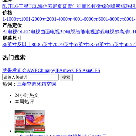
酷开
LG
三星
TCL
海信
索尼
夏普
康佳
皓丽
长虹
微鲸
创维
熊猫
联想
价格
1-1000元
1001-2000元
2001-4000元
4001-6000元
6001-8000元
8001
产品定位
AI电视
OLED电视
曲面电视
3D电视
智能电视
游戏电视
超高清U
屏幕尺寸
86英寸及以上
80-85英寸
70-79英寸
65英寸
58-63英寸
55英寸
50-5
热门搜索
苹果发布会
AWE
Chinajoy
IFA
mwc
CES Asia
CES
热词：
三菱空调
冰箱
空调
24小时热文
本周热评