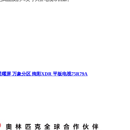
翼星曜屏 万象分区 绚彩XDR 平板电视75R79A