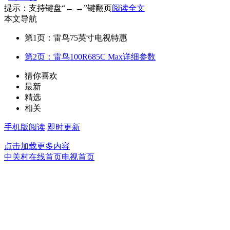
提示：支持键盘“← →”键翻页
阅读全文
本文导航
第1页：雷鸟75英寸电视特惠
第2页：雷鸟100R685C Max详细参数
猜你喜欢
最新
精选
相关
手机版阅读
即时更新
点击加载更多内容
中关村在线首页
电视首页