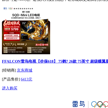
FFALCON雷鸟电视【价保618】 75鹤7 26款 75英寸 超级蝶
[经销商]
京东商城
[产品售价]
6413元
进入购买