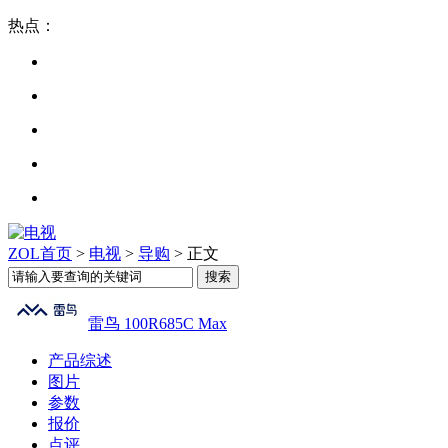
热点：
ZOL首页
>
电视
>
导购
> 正文
雷鸟 100R685C Max
产品综述
图片
参数
报价
点评