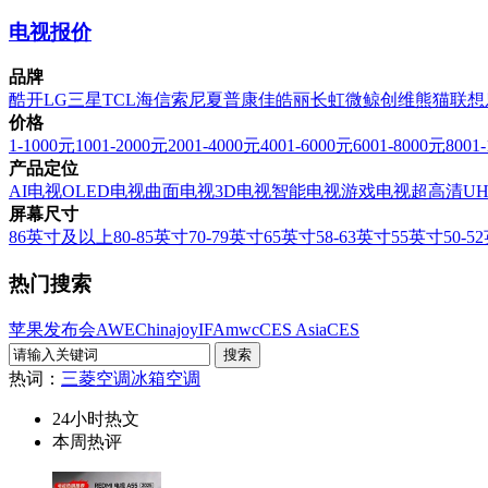
电视报价
品牌
酷开
LG
三星
TCL
海信
索尼
夏普
康佳
皓丽
长虹
微鲸
创维
熊猫
联想
价格
1-1000元
1001-2000元
2001-4000元
4001-6000元
6001-8000元
8001
产品定位
AI电视
OLED电视
曲面电视
3D电视
智能电视
游戏电视
超高清U
屏幕尺寸
86英寸及以上
80-85英寸
70-79英寸
65英寸
58-63英寸
55英寸
50-5
热门搜索
苹果发布会
AWE
Chinajoy
IFA
mwc
CES Asia
CES
热词：
三菱空调
冰箱
空调
24小时热文
本周热评