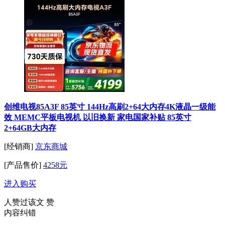
创维电视85A3F 85英寸 144Hz高刷2+64大内存4K液晶一级能
效 MEMC平板电视机 以旧换新 家电国家补贴 85英寸
2+64GB大内存
[经销商]
京东商城
[产品售价]
4258元
进入购买
人赞过该文
赞
内容纠错