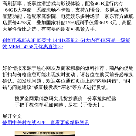
高刷新率，畅享丝滑游戏与影视体验，配备4GB运行内存
+64GB大存储，系统流畅不卡顿，支持AI语音、多屏互动等
智慧功能，适配家庭影院、电竞娱乐多种场景；京东官方旗舰
店原价4258元，叠加国家补贴15%后到手仅需3619.3元，高配
大屏性价比之选，有需要的朋友可抓紧入手。
创维电视85A3F 85英寸 144Hz高刷2+64大内存4K液晶一级能
效 MEM...
4258元
优惠直达>>
好价情报来源于热心网友及商家积极的爆料推荐，商品的促销
折扣与价格信息可能出现实时变动，请各位在购买前务必核实
确认。如发现问题，欢迎各位通过页面上的“内容纠错”、“纠
错与问题建议”或直接发表“评论”等方式进行反馈。
搜罗全网紧俏数码尖儿货抄底价，分享抢购经验，
手把手教你羊毛如何薅，尽在【手慢无】。
展开全文
使用中关村在线APP，查看更多精彩资讯