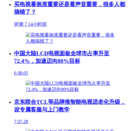
买电视看画质重要还是看声音重要，很多人都
搞错了？
评测
7
14小时前
中国大陆LCD电视面板全球市占率升至
72.4%，加速迈向80%目标
6
08.05
京东联合TCL等品牌推智能电视适老化升级，
设专属客服与上门教学
7
07.28