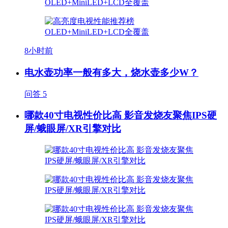
8小时前
电水壶功率一般有多大，烧水壶多少W？
问答
5
哪款40寸电视性价比高 影音发烧友聚焦IPS硬
屏/蛾眼屏/XR引擎对比