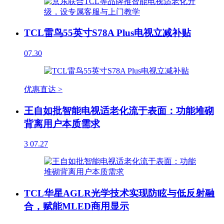
TCL雷鸟55英寸S78A Plus电视立减补贴
07.30
优惠直达 >
王自如批智能电视适老化流于表面：功能堆砌
背离用户本质需求
3
07.27
TCL华星AGLR光学技术实现防眩与低反射融
合，赋能MLED商用显示