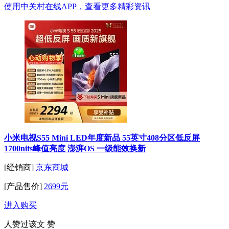
使用中关村在线APP，查看更多精彩资讯
小米电视S55 Mini LED年度新品 55英寸408分区低反屏
1700nits峰值亮度 澎湃OS 一级能效换新
[经销商]
京东商城
[产品售价]
2699元
进入购买
人赞过该文
赞