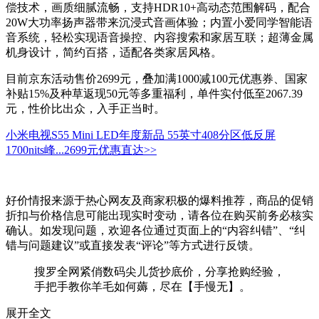
偿技术，画质细腻流畅，支持HDR10+高动态范围解码，配合
20W大功率扬声器带来沉浸式音画体验；内置小爱同学智能语
音系统，轻松实现语音操控、内容搜索和家居互联；超薄金属
机身设计，简约百搭，适配各类家居风格。
目前京东活动售价2699元，叠加满1000减100元优惠券、国家
补贴15%及种草返现50元等多重福利，单件实付低至2067.39
元，性价比出众，入手正当时。
小米电视S55 Mini LED年度新品 55英寸408分区低反屏
1700nits峰...
2699元
优惠直达>>
好价情报来源于热心网友及商家积极的爆料推荐，商品的促销
折扣与价格信息可能出现实时变动，请各位在购买前务必核实
确认。如发现问题，欢迎各位通过页面上的“内容纠错”、“纠
错与问题建议”或直接发表“评论”等方式进行反馈。
搜罗全网紧俏数码尖儿货抄底价，分享抢购经验，
手把手教你羊毛如何薅，尽在【手慢无】。
展开全文