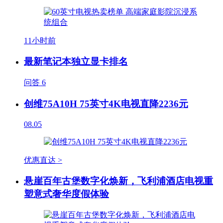
11小时前
最新笔记本独立显卡排名
问答
6
创维75A10H 75英寸4K电视直降2236元
08.05
优惠直达 >
悬崖百年古堡数字化焕新，飞利浦酒店电视重
塑意式奢华度假体验