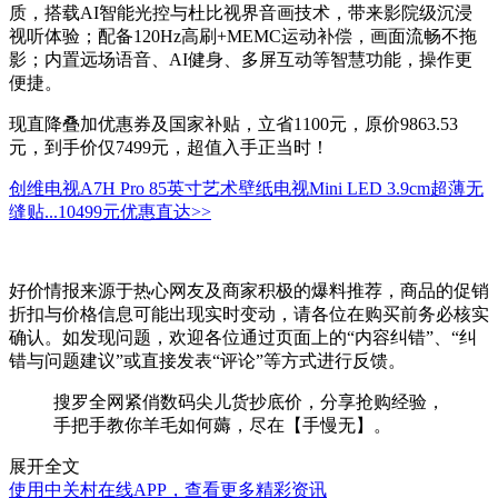
质，搭载AI智能光控与杜比视界音画技术，带来影院级沉浸
视听体验；配备120Hz高刷+MEMC运动补偿，画面流畅不拖
影；内置远场语音、AI健身、多屏互动等智慧功能，操作更
便捷。
现直降叠加优惠券及国家补贴，立省1100元，原价9863.53
元，到手价仅7499元，超值入手正当时！
创维电视A7H Pro 85英寸艺术壁纸电视Mini LED 3.9cm超薄无
缝贴...
10499元
优惠直达>>
好价情报来源于热心网友及商家积极的爆料推荐，商品的促销
折扣与价格信息可能出现实时变动，请各位在购买前务必核实
确认。如发现问题，欢迎各位通过页面上的“内容纠错”、“纠
错与问题建议”或直接发表“评论”等方式进行反馈。
搜罗全网紧俏数码尖儿货抄底价，分享抢购经验，
手把手教你羊毛如何薅，尽在【手慢无】。
展开全文
使用中关村在线APP，查看更多精彩资讯