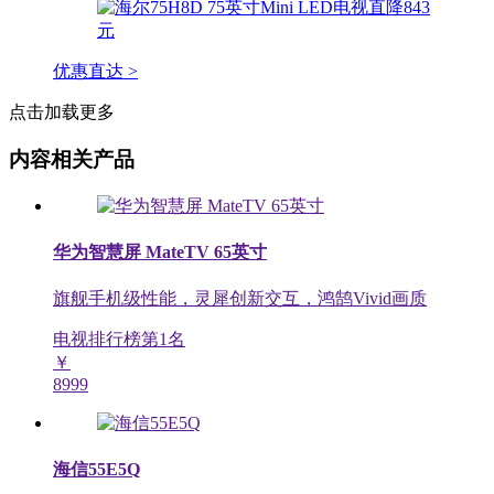
优惠直达 >
点击加载更多
内容相关产品
华为智慧屏 MateTV 65英寸
旗舰手机级性能，灵犀创新交互，鸿鹄Vivid画质
电视排行榜第
1
名
￥
8999
海信55E5Q