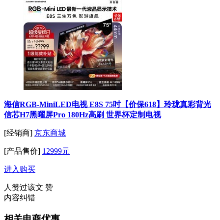
海信RGB-MiniLED电视 E8S 75吋【价保618】玲珑真彩背光
信芯H7黑曜屏Pro 180Hz高刷 世界杯定制电视
[经销商]
京东商城
[产品售价]
12999元
进入购买
人赞过该文
赞
内容纠错
相关电商优惠