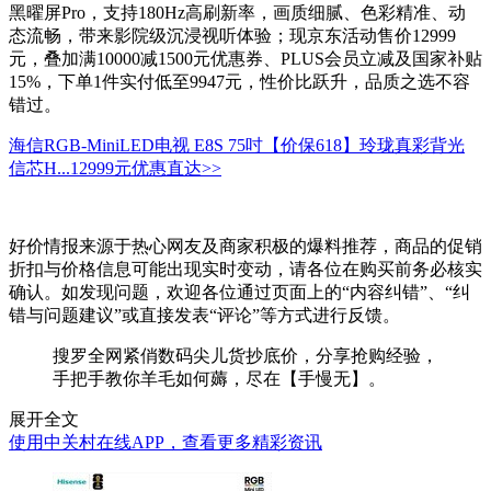
黑曜屏Pro，支持180Hz高刷新率，画质细腻、色彩精准、动
态流畅，带来影院级沉浸视听体验；现京东活动售价12999
元，叠加满10000减1500元优惠券、PLUS会员立减及国家补贴
15%，下单1件实付低至9947元，性价比跃升，品质之选不容
错过。
海信RGB-MiniLED电视 E8S 75吋【价保618】玲珑真彩背光
信芯H...
12999元
优惠直达>>
好价情报来源于热心网友及商家积极的爆料推荐，商品的促销
折扣与价格信息可能出现实时变动，请各位在购买前务必核实
确认。如发现问题，欢迎各位通过页面上的“内容纠错”、“纠
错与问题建议”或直接发表“评论”等方式进行反馈。
搜罗全网紧俏数码尖儿货抄底价，分享抢购经验，
手把手教你羊毛如何薅，尽在【手慢无】。
展开全文
使用中关村在线APP，查看更多精彩资讯