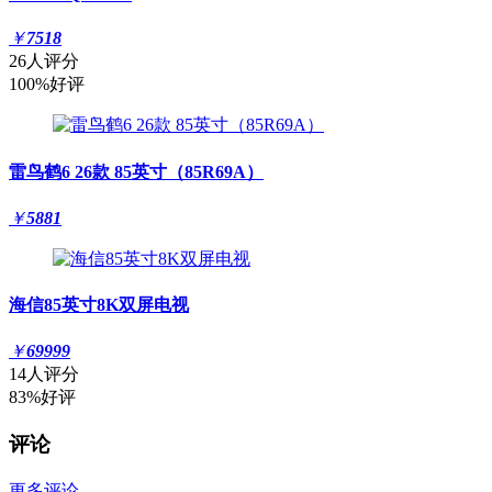
￥
7518
26人评分
100%好评
雷鸟鹤6 26款 85英寸（85R69A）
￥
5881
海信85英寸8K双屏电视
￥
69999
14人评分
83%好评
评论
更多评论