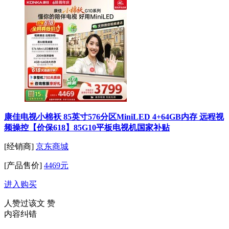
康佳电视小棉袄 85英寸576分区MiniLED 4+64GB内存 远程视
频操控【价保618】85G10平板电视机国家补贴
[经销商]
京东商城
[产品售价]
4469元
进入购买
人赞过该文
赞
内容纠错