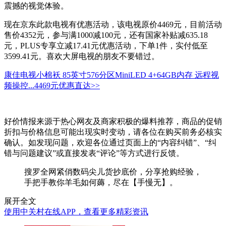
震撼的视觉体验。
现在京东此款电视有优惠活动，该电视原价4469元，目前活动
售价4352元，参与满1000减100元，还有国家补贴减635.18
元，PLUS专享立减17.41元优惠活动，下单1件，实付低至
3599.41元。喜欢大屏电视的朋友不要错过。
康佳电视小棉袄 85英寸576分区MiniLED 4+64GB内存 远程视
频操控...
4469元
优惠直达>>
好价情报来源于热心网友及商家积极的爆料推荐，商品的促销
折扣与价格信息可能出现实时变动，请各位在购买前务必核实
确认。如发现问题，欢迎各位通过页面上的“内容纠错”、“纠
错与问题建议”或直接发表“评论”等方式进行反馈。
搜罗全网紧俏数码尖儿货抄底价，分享抢购经验，
手把手教你羊毛如何薅，尽在【手慢无】。
展开全文
使用中关村在线APP，查看更多精彩资讯