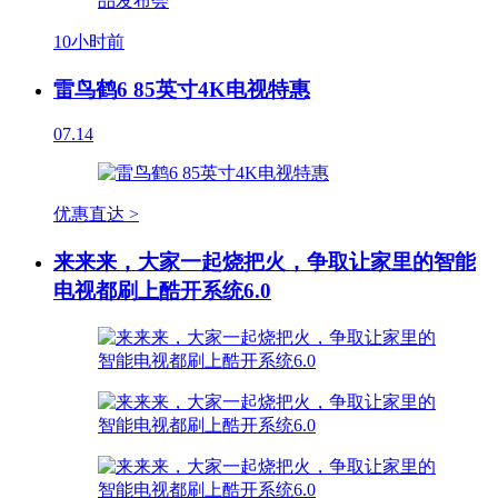
10小时前
雷鸟鹤6 85英寸4K电视特惠
07.14
优惠直达 >
来来来，大家一起烧把火，争取让家里的智能
电视都刷上酷开系统6.0