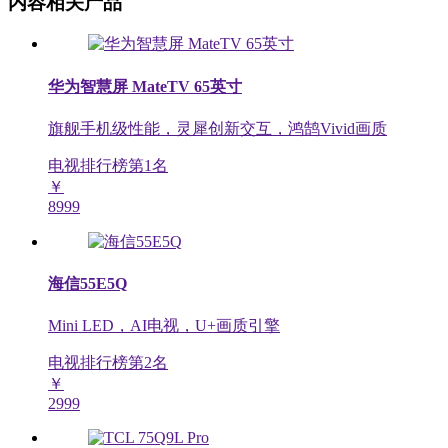
内容相关产品
华为智慧屏 MateTV 65英寸
旗舰手机级性能，灵犀创新交互，鸿鹄Vivid画质
电视排行榜第
1
名
￥
8999
海信55E5Q
Mini LED，AI电视，U+画质引擎
电视排行榜第
2
名
￥
2999