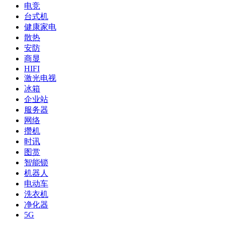
电竞
台式机
健康家电
散热
安防
商显
HIFI
激光电视
冰箱
企业站
服务器
网络
攒机
时讯
图赏
智能锁
机器人
电动车
洗衣机
净化器
5G