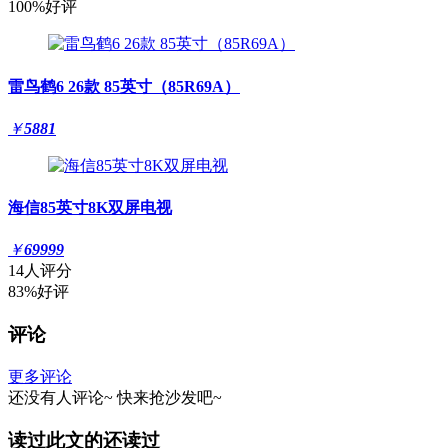
100%好评
雷鸟鹤6 26款 85英寸（85R69A）
￥
5881
海信85英寸8K双屏电视
￥
69999
14人评分
83%好评
评论
更多评论
还没有人评论~
快来
抢沙发
吧~
读过此文的还读过