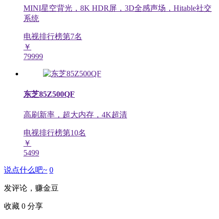
MINI星空背光，8K HDR屏，3D全感声场，Hitable社交
系统
电视排行榜第
7
名
￥
79999
东芝85Z500QF
高刷新率，超大内存，4K超清
电视排行榜第
10
名
￥
5499
说点什么吧~
0
发评论，赚金豆
收藏
0
分享