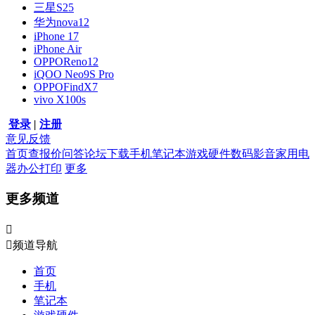
三星S25
华为nova12
iPhone 17
iPhone Air
OPPOReno12
iQOO Neo9S Pro
OPPOFindX7
vivo X100s
登录
|
注册
意见反馈
首页
查报价
问答
论坛
下载
手机
笔记本
游戏硬件
数码影音
家用电
器
办公打印
更多
更多频道


频道导航
首页
手机
笔记本