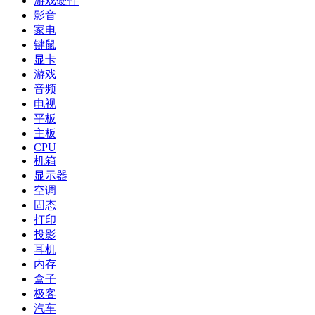
游戏硬件
影音
家电
键鼠
显卡
游戏
音频
电视
平板
主板
CPU
机箱
显示器
空调
固态
打印
投影
耳机
内存
盒子
极客
汽车