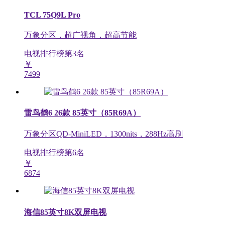
TCL 75Q9L Pro
万象分区，超广视角，超高节能
电视排行榜第
3
名
￥
7499
雷鸟鹤6 26款 85英寸（85R69A）
万象分区QD-MiniLED，1300nits，288Hz高刷
电视排行榜第
6
名
￥
6874
海信85英寸8K双屏电视