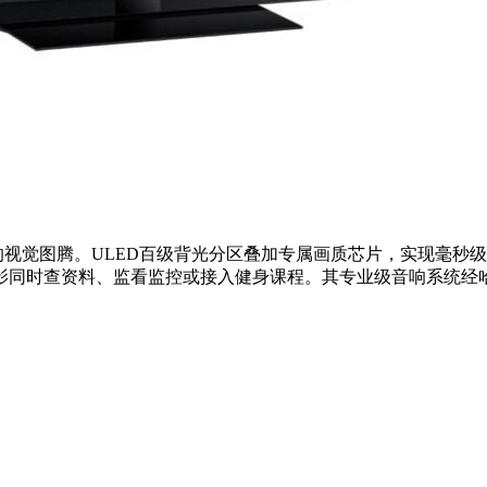
视觉图腾。ULED百级背光分区叠加专属画质芯片，实现毫秒级控光；原生
影同时查资料、监看监控或接入健身课程。其专业级音响系统经