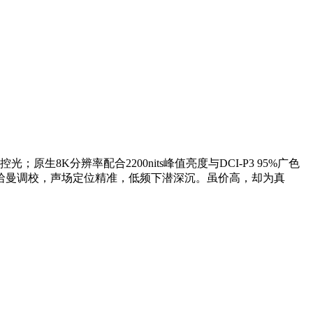
8K分辨率配合2200nits峰值亮度与DCI-P3 95%广色
哈曼调校，声场定位精准，低频下潜深沉。虽价高，却为真