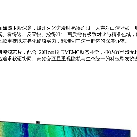
面如墨玉般深邃，爆炸火光迸发时亮得灼眼，人声对白清晰如耳
得真、看得透、反应快、控得准’：画质需有极致对比与精准色域
，五款电视以差异化硬核实力，精准切中这一群体的深层诉求。
研鸿鹄芯片，配合120Hz高刷与MEMC动态补偿，4K内容丝滑无
合追求软硬协同、高频交互且重视隐私与生态统一的科技型发烧