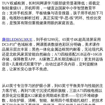
TUV权威检测，长时间网课学习眼部疲劳显著降低；搭载定
制轻量级UI，开机即用，一键直达国家中小学智慧教育平
台；支持手机投屏、平板镜像与语音搜题，孩子用手机拍下习
题，电视秒出解析过程，真正实现“学-思-练”闭环。性价比突
出，是预算有限但重视健康用眼的家庭首选。
康佳LED65G30UE
，到手价5299元。65英寸4K超高清屏采用
DCI-P3广色域标准，网课图表数据色彩区分明确，美术课作
品展示层次丰富；黑色一体化金属边框简约耐看，无论现代风
还是北欧风家居皆能自然融合；A73四核搭配2GB运存+16GB
存储，保障教育APP、AI家教工具长期流畅运行；更支持远场
语音+儿童模式双重守护，自动过滤不良内容，定时提醒休
息，让家长安心放手不焦虑。
从43英寸专注学习的护眼小屏，到65英寸平衡美学与性能的主
力客厅机，再到75英寸沉浸式视听旗舰，三款A73四核电视以
差异化定位覆盖K12家庭全周期成长需求——它们不堆砌参
数，却在护眼、清晰、智能、耐用四个维度稳扎稳打，把技术