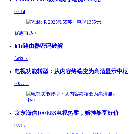
07.14
优惠直达 >
h3c路由器密码破解
问答
3
电视功能转型：从内容终端变为高清显示中枢
6
07.13
京东海信100E8S电视热卖，赠挂架享好价
07.15