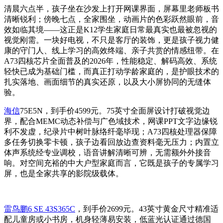
清晨六点半，孩子坐在沙发上打开网课界面，屏幕里老师板书
清晰锐利；傍晚七点，全家围坐，动画片的色彩跃然眼前，音
效如临其境——这正是K12学生家庭日常最真实也最被忽视的
视觉刚需。一块好电视，不只是客厅的装饰，更是孩子视力健
康的守门人、线上学习的高效终端、亲子共赏的情感纽带。在
A73四核芯片全面普及的2026年，性能稳定、解码高效、系统
轻快已成为基础门槛，而真正打动学龄家庭的，是护眼技术的
扎实落地、画面细节的真实还原，以及大小屏协同的无缝体
验。
海信
75E5N，到手价4599元。75英寸全面屏设计打破视觉边
界，配合MEMC动态补偿与广色域技术，网课PPT文字边缘锐
利不发虚，纪录片中树叶脉络纤毫毕现；A73四核处理器保障
多任务切换零卡顿，孩子边看回放边查资料毫无压力；内置立
体声系统经专业调校，语音讲解清晰可辨，无需额外外接音
响。对空间充裕的中大户型家庭而言，它既是孩子的专属学习
屏，也是全家共享的影院级载体。
雷鸟鹏6 SE 43S365C
，到手价2699元。43英寸黄金尺寸精准适
配儿童房或小书房，机身轻薄易安装，低蓝光认证通过德国