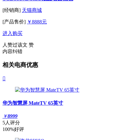
[经销商]
天猫商城
[产品售价]
￥8888元
进入购买
人赞过该文
赞
内容纠错
相关电商优惠

华为智慧屏 MateTV 65英寸
￥
8999
5人评分
100%好评