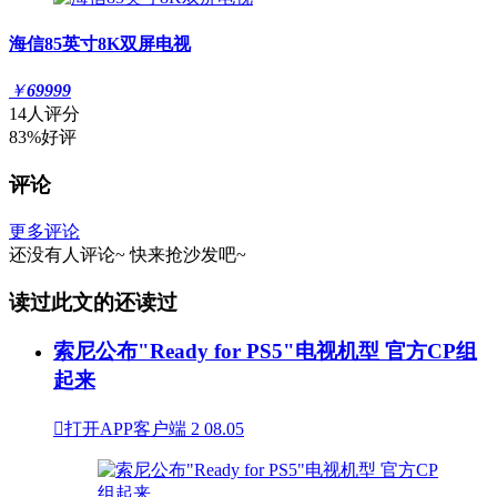
海信85英寸8K双屏电视
￥
69999
14人评分
83%好评
评论
更多评论
还没有人评论~
快来
抢沙发
吧~
读过此文的还读过
索尼公布"Ready for PS5"电视机型 官方CP组
起来

打开APP客户端
2
08.05