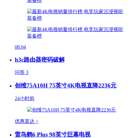
08.04
h3c路由器密码破解
问答
3
创维75A10H 75英寸4K电视直降2236元
24小时前
优惠直达 >
雷鸟鹤6 Plus 98英寸巨幕电视