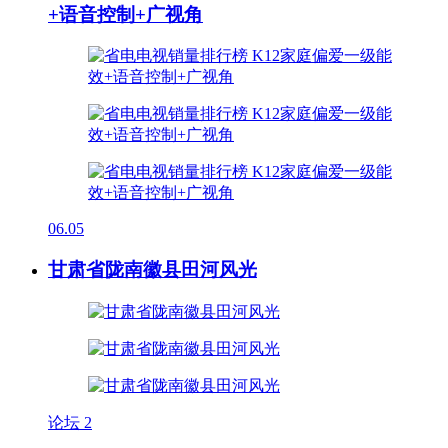
+语音控制+广视角
06.05
甘肃省陇南徽县田河风光
论坛
2