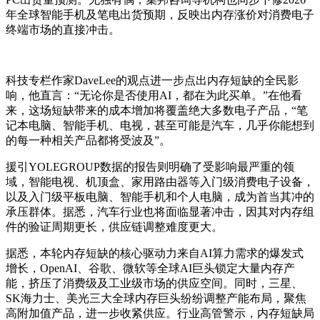
年全球智能手机及笔电出货预期，反映出内存涨价对消费电子
终端市场的直接冲击。
科技专栏作家DaveLee的观点进一步点出内存短缺的全民影
响，他直言：“无论你是否使用AI，都在为此买单。”在他看
来，这场短缺带来的成本增加将覆盖绝大多数电子产品，“笔
记本电脑、智能手机、电视，甚至可能是汽车，几乎你能想到
的每一种相关产品都将受波及”。
援引YOLEGROUP数据的报告则明确了受影响最严重的领
域，智能电视、机顶盒、家用路由器等入门级消费电子设备，
以及入门级平板电脑、智能手机和个人电脑，成为首当其冲的
承压群体。据悉，汽车行业也将面临显著冲击，因其对内存组
件的验证周期更长，供应链调整难度更大。
据悉，本轮内存短缺的核心驱动力来自AI算力需求的爆发式
增长，OpenAI、谷歌、微软等全球AI巨头锁定大量内存产
能，挤压了消费级及工业级市场的供应空间。同时，三星、
SK海力士、美光三大全球内存巨头纷纷调整产能布局，聚焦
高附加值产品，进一步收紧供应。行业高管警示，内存短缺局