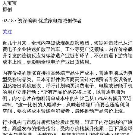
人宝宝
原创
02-18 • 资深编辑 优质家电领域创作者
关注
近几个月来，全球内存短缺现象愈演愈烈，短缺冲击波已从消
费电子企业快速扩散至汽车、工业等更广泛领域，内存价格飙
升引发的连锁反应持续渗透产业链各环节，不仅倒逼下游终端
成本上涨，更影响全球电子产业出货格局。
内存价格的暴涨直接推高终端产品生产成本，普通电脑成为典
型受影响品类。日本零部件供应商高管针对消费者升级设备的
困惑给出明确建议，呼吁计划购买消费电子、电脑或智能手机
的用户立即行动：“所有产品价格必将上涨，以普通电脑为
例，内存芯片在物料清单成本中的占比已从15%左右飙升至近
40%。”这一比例的大幅攀升，意味着终端厂商要么压缩利润
空间，要么将成本转嫁至消费者，最终推动产品售价上涨。
行业机构与市场分析师纷纷发出预警，印证了内存短缺的严峻
性。高盛发布的报告指出，受内存价格飙升拖累，已下调全球
PC出货量预测。无独有偶，集邦咨询等机构也同步下修2026