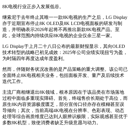
8K电视行业正步入发展低谷。
继索尼于去年终止其唯一一款8K电视的生产之后，LG Display
亦于近期宣布停止8K OLED及8K LCD电视面板的研发与制
造，并明确表示2026年起将不再推出新款8K电视产品。至
此，全球范围内持续供应8K电视的企业仅余三星一家。
LG Display于上月二十八日公布的最新财报显示，其向OLED
技术转型的战略已初见成效：2025年公司业绩实现扭亏为盈，
为时隔四年再度达成年度盈利。
然而，伴随财务状况改善的是产品策略的重大调整。该公司已
全面终止8K电视相关业务，包括面板开发、量产及后续技术
迭代工作。
主流厂商相继退出8K领域，根本原因在于该品类在市场落地
过程中面临多重现实障碍。首先，终端售价长期处于高位，而
原生8K内容资源极度匮乏，部分宣传口径亦存在模糊甚至误
导倾向；其次，当前高端4K电视在分辨率、色彩表现、动态
处理等综合画质维度已达到人眼辨识极限，实际观感甚至优于
多数8K机型，致使消费者缺乏升级意愿与动力。