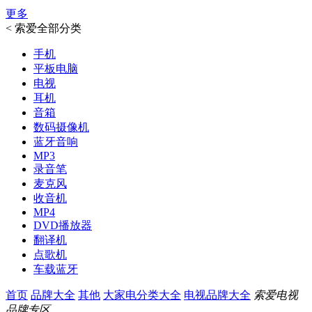
更多
<
索爱全部分类
手机
平板电脑
电视
耳机
音箱
数码摄像机
蓝牙音响
MP3
录音笔
麦克风
收音机
MP4
DVD播放器
翻译机
点歌机
车载蓝牙
首页
品牌大全
其他
大家电分类大全
电视品牌大全
索爱电视
品牌专区