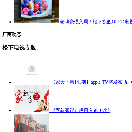
老牌豪强入局！松下旗舰OLED电
厂商动态
松下电视专题
【家天下第141期】apple TV将发布
《家叙家议》栏目专题_07期