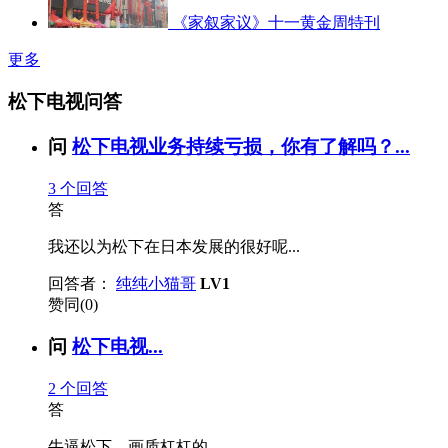
《家叙家议》十一黄金周特刊
更多
松下电视问答
问
松下电视业务持续亏损，你有了解吗？...
3
个回答
答
我还以为松下在日本发展的很好呢...
回答者：
纯纯小猫哥
LV1
赞同(0)
问
松下电视...
2
个回答
答
牛逼松下，画质杠杠的...