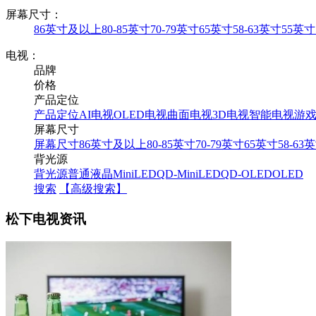
屏幕尺寸：
86英寸及以上
80-85英寸
70-79英寸
65英寸
58-63英寸
55英寸
电视：
品牌
价格
产品定位
产品定位
AI电视
OLED电视
曲面电视
3D电视
智能电视
游
屏幕尺寸
屏幕尺寸
86英寸及以上
80-85英寸
70-79英寸
65英寸
58-63
背光源
背光源
普通液晶
MiniLED
QD-MiniLED
QD-OLED
OLED
搜索
【高级搜索】
松下电视资讯