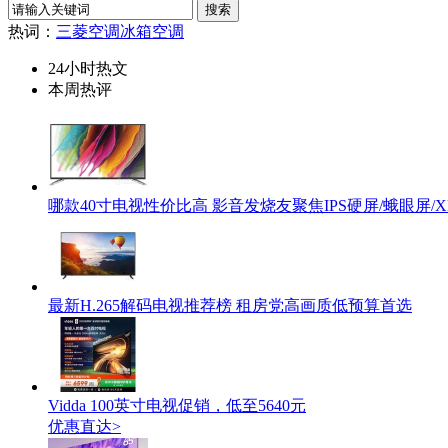
热词：
三菱空调
冰箱
空调
24小时热文
本周热评
哪款40寸电视性价比高 影音发烧友聚焦IPS硬屏/蛾眼屏/
最新H.265解码电视推荐榜 租房党高画质低预算首选
Vidda 100英寸电视促销，低至5640元
优惠直达>