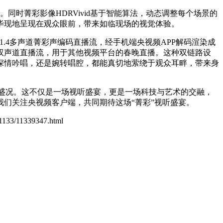
同时菁彩影像HDRVivid基于智能算法，动态调整每个场景的
毕现地呈现在观众眼前，带来如临现场的视觉体验。
.1.4多声道菁彩声编码直播流，经手机端央视频APP解码渲染成
双声道直播流，用于其他视频平台的春晚直播。这种双链路设
深情吟唱，还是婉转唱腔，都能真切地萦绕于观众耳畔，带来身
播盛况。这不仅是一场视听盛宴，更是一场科技与艺术的交融，
我们关注央视频客户端，共同期待这场“菁彩”视听盛宴。
n/1133/11339347.html