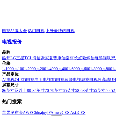
电视品牌大全
热门电视
上升最快的电视
电视报价
品牌
酷开
LG
三星
TCL
海信
索尼
夏普
康佳
皓丽
长虹
微鲸
创维
熊猫
联想
价格
1-1000元
1001-2000元
2001-4000元
4001-6000元
6001-8000元
8001
产品定位
AI电视
OLED电视
曲面电视
3D电视
智能电视
游戏电视
超高清U
屏幕尺寸
86英寸及以上
80-85英寸
70-79英寸
65英寸
58-63英寸
55英寸
50-5
热门搜索
苹果发布会
AWE
Chinajoy
IFA
mwc
CES Asia
CES