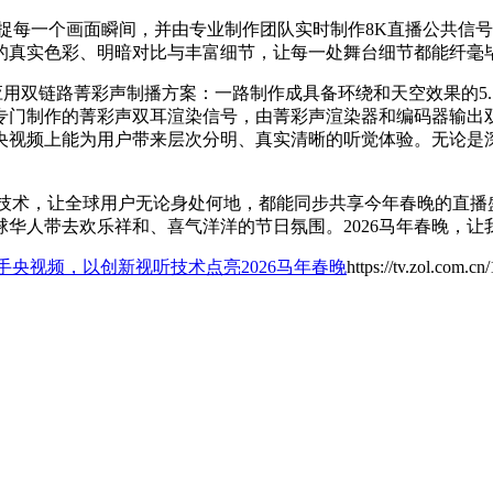
每一个画面瞬间，并由专业制作团队实时制作8K直播公共信号。
的真实色彩、明暗对比与丰富细节，让每一处舞台细节都能纤毫
求，应用双链路菁彩声制播方案：一路制作成具备环绕和天空效果的5
专门制作的菁彩声双耳渲染信号，由菁彩声渲染器和编码器输出
央视频上能为用户带来层次分明、真实清晰的听觉体验。无论是
视频技术，让全球用户无论身处何地，都能同步共享今年春晚的直
华人带去欢乐祥和、喜气洋洋的节日氛围。2026马年春晚，让
度携手央视频，以创新视听技术点亮2026马年春晚
https://tv.zol.com.c