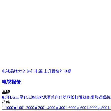
电视品牌大全
热门电视
上升最快的电视
电视报价
品牌
酷开
LG
三星
TCL
海信
索尼
夏普
康佳
皓丽
长虹
微鲸
创维
熊猫
联想
价格
1-1000元
1001-2000元
2001-4000元
4001-6000元
6001-8000元
8001