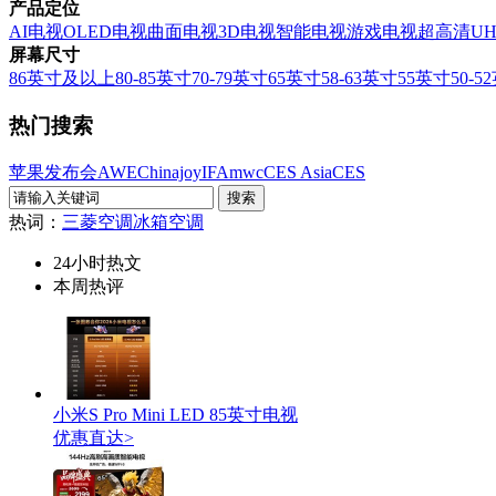
产品定位
AI电视
OLED电视
曲面电视
3D电视
智能电视
游戏电视
超高清U
屏幕尺寸
86英寸及以上
80-85英寸
70-79英寸
65英寸
58-63英寸
55英寸
50-5
热门搜索
苹果发布会
AWE
Chinajoy
IFA
mwc
CES Asia
CES
热词：
三菱空调
冰箱
空调
24小时热文
本周热评
小米S Pro Mini LED 85英寸电视
优惠直达>