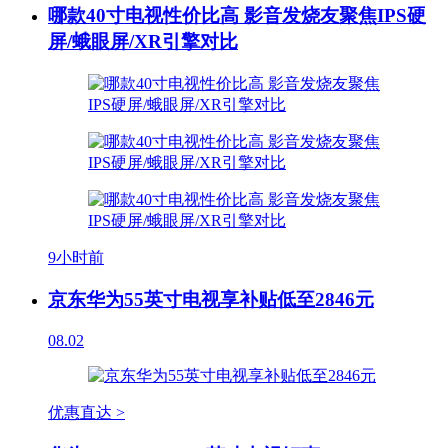
哪款40寸电视性价比高 影音发烧友聚焦IPS硬
屏/蛾眼屏/XR引擎对比
9小时前
京东华为55英寸电视享补贴低至2846元
08.02
优惠直达 >