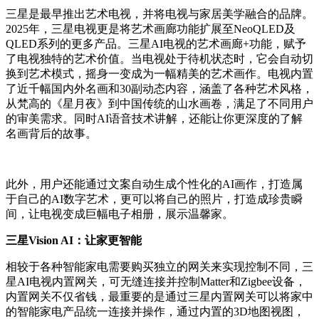
三星是最早推出艺术电视，并将电视与家居美学融合的品牌。
2025年，三星电视更是将艺术画廊功能扩展至NeoQLED及
QLED系列的更多产品。三星AI电视的艺术画廊+功能，赋予
了电视独特的艺术价值。当电视处于待机状态时，它会自动切
换到艺术模式，摇身一变成为一幅精美的艺术画作。电视内置
了近千幅国内外名画和30副动态内容，涵盖了各种艺术风格，
从梵高的《星月夜》到中国传统的山水画卷，满足了不同用户
的审美需求。同时AI语音技术讲解，还能让你更深度的了解
名画背后的故事。
此外，用户还能通过文案自动生成个性化的AI画作，打造属
于自己的AI数字艺术，更可以将自己的照片，打造成珍贵瞬
间，让电视变成巨幅电子相册，展示温馨家。
三星Vision AI：让家更智能
相较于各种智能家电需要购买独立的网关来实现控制不同，三
星AI电视内置网关，可无缝连接并控制Matter和Zigbee设备，
内置网关不仅省钱，最重要的是通过三星内置网关可以将家中
的智能家电产品统一连接并操作，通过内置的3D地图视图，