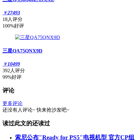
￥
27493
18人评分
100%好评
三星QA75QNX9D
￥
10499
392人评分
99%好评
评论
更多评论
还没有人评论~
快来
抢沙发
吧~
读过此文的还读过
索尼公布"Ready for PS5"电视机型 官方CP组