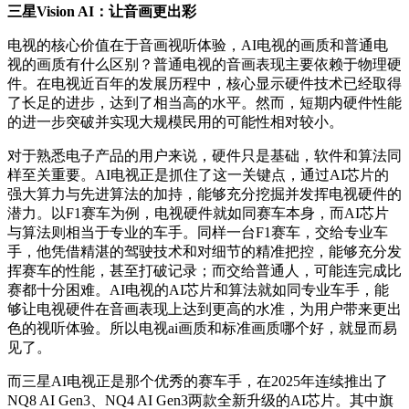
三星Vision AI：让音画更出彩
电视的核心价值在于音画视听体验，AI电视的画质和普通电
视的画质有什么区别？普通电视的音画表现主要依赖于物理硬
件。在电视近百年的发展历程中，核心显示硬件技术已经取得
了长足的进步，达到了相当高的水平。然而，短期内硬件性能
的进一步突破并实现大规模民用的可能性相对较小。
对于熟悉电子产品的用户来说，硬件只是基础，软件和算法同
样至关重要。AI电视正是抓住了这一关键点，通过AI芯片的
强大算力与先进算法的加持，能够充分挖掘并发挥电视硬件的
潜力。以F1赛车为例，电视硬件就如同赛车本身，而AI芯片
与算法则相当于专业的车手。同样一台F1赛车，交给专业车
手，他凭借精湛的驾驶技术和对细节的精准把控，能够充分发
挥赛车的性能，甚至打破记录；而交给普通人，可能连完成比
赛都十分困难。AI电视的AI芯片和算法就如同专业车手，能
够让电视硬件在音画表现上达到更高的水准，为用户带来更出
色的视听体验。所以电视ai画质和标准画质哪个好，就显而易
见了。
而三星AI电视正是那个优秀的赛车手，在2025年连续推出了
NQ8 AI Gen3、NQ4 AI Gen3两款全新升级的AI芯片。其中旗