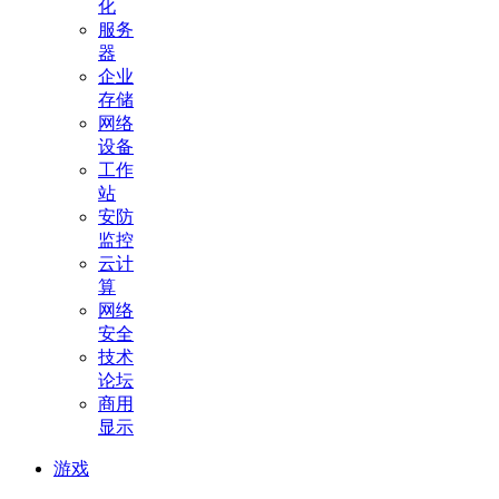
化
服务
器
企业
存储
网络
设备
工作
站
安防
监控
云计
算
网络
安全
技术
论坛
商用
显示
游戏