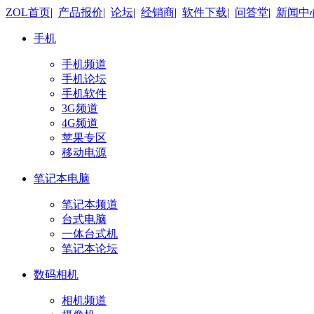
ZOL首页
|
产品报价
|
论坛
|
经销商
|
软件下载
|
问答堂
|
新闻中
手机
手机频道
手机论坛
手机软件
3G频道
4G频道
苹果专区
移动电源
笔记本电脑
笔记本频道
台式电脑
一体台式机
笔记本论坛
数码相机
相机频道