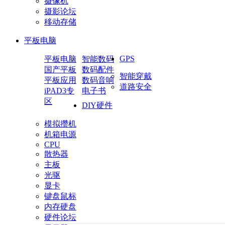
摄像机
摄影论坛
移动存储
平板电脑
GPS
平板电脑
智能数码
国产平板
数码配件
智能穿戴
平板应用
数码音响
道路安全
iPAD3专
电子书
区
DIY硬件
模拟攒机
机箱电源
CPU
散热器
主板
光驱
显卡
键盘鼠标
内存硬盘
硬件论坛