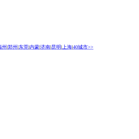
福州
|
郑州
|
东莞
|
内蒙
|
济南
|
昆明
|
上海
|
40城市>>