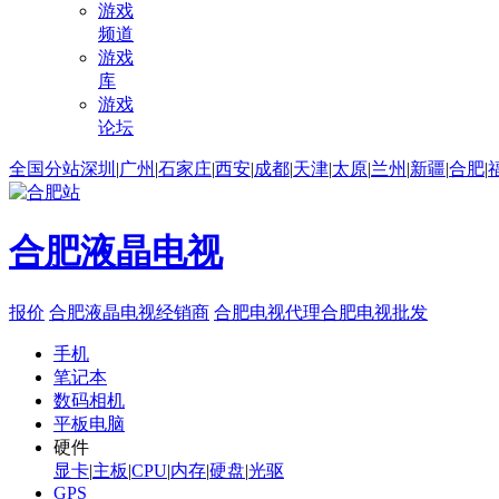
游戏
频道
游戏
库
游戏
论坛
全国分站
深圳
|
广州
|
石家庄
|
西安
|
成都
|
天津
|
太原
|
兰州
|
新疆
|
合肥
|
合肥液晶电视
报价
合肥液晶电视经销商
合肥电视代理
合肥电视批发
手机
笔记本
数码相机
平板电脑
硬件
显卡
|
主板
|
CPU
|
内存
|
硬盘
|
光驱
GPS