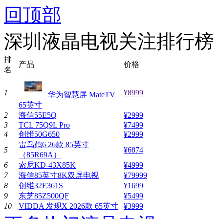
回顶部
深圳液晶电视关注排行榜
排
产品
价格
名
1
¥8999
华为智慧屏 MateTV
65英寸
2
海信55E5Q
¥2999
3
TCL 75Q9L Pro
¥7499
4
创维50G650
¥2999
雷鸟鹤6 26款 85英寸
5
¥6874
（85R69A）
6
索尼KD-43X85K
¥4999
7
海信85英寸8K双屏电视
¥79999
8
创维32E361S
¥1699
9
东芝85Z500QF
¥5499
10
VIDDA 发现X 2026款 65英寸
¥3999