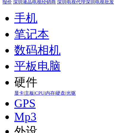
报价
深圳液晶电视经销商
深圳电视代理
深圳电视批发
手机
笔记本
数码相机
平板电脑
硬件
显卡
|
主板
|
CPU
|
内存
|
硬盘
|
光驱
GPS
Mp3
外设