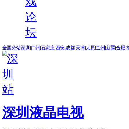
戏
论
坛
全国分站
深圳
|
广州
|
石家庄
|
西安
|
成都
|
天津
|
太原
|
兰州
|
新疆
|
合肥
|
深圳液晶电视